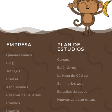
EMPRESA
PLAN DE
ESTUDIOS
Quiénes somos
Cursos
Blog
Estándares
Trabajos
La Hora de Código
Prensa
Seminarios web
Asociaciones
Estudios de casos
Reseñas de usuarios
Nuevas características
Premios
Eventos