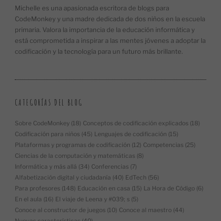
Michelle es una apasionada escritora de blogs para
CodeMonkey y una madre dedicada de dos niños en la escuela
primaria. Valora la importancia de la educación informática y
está comprometida a inspirar a las mentes jóvenes a adoptar la
codificación y la tecnología para un futuro más brillante.
CATEGORÍAS DEL BLOG
Sobre CodeMonkey
(18)
Conceptos de codificación explicados
(18)
Codificación para niños
(45)
Lenguajes de codificación
(15)
Plataformas y programas de codificación
(12)
Competencias
(25)
Ciencias de la computación y matemáticas
(8)
Informática y más allá
(34)
Conferencias
(7)
Alfabetización digital y ciudadanía
(40)
EdTech
(56)
Para profesores
(148)
Educación en casa
(15)
La Hora de Código
(6)
En el aula
(16)
El viaje de Leena y #039; s
(5)
Conoce al constructor de juegos
(10)
Conoce al maestro
(44)
Nuevas características
(40)