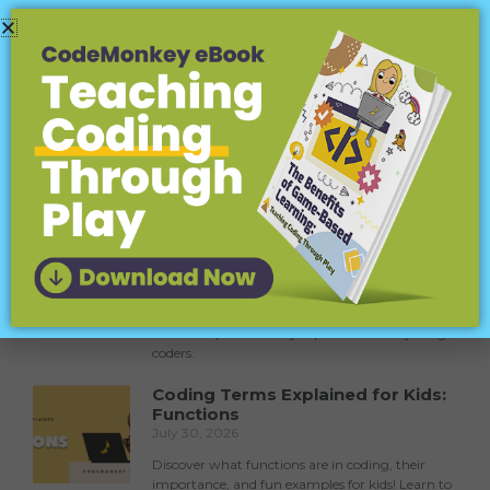
SOLICITAR COTIZACIÓN
para tu escuela / distrito
Más para explorar:
Coding Terms Explained for Kids:
Inputs (Parameters)
August 6, 2026
Learn about coding inputs (parameters) for kids!
Fun examples and easy explanations for young
coders.
Coding Terms Explained for Kids:
Functions
July 30, 2026
Discover what functions are in coding, their
importance, and fun examples for kids! Learn to