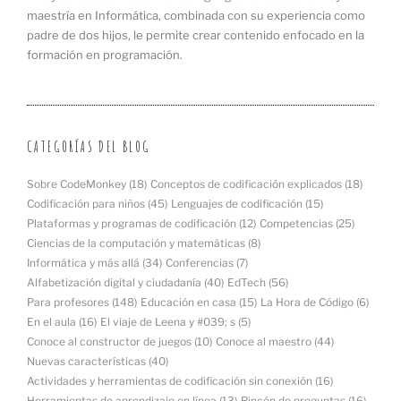
maestría en Informática, combinada con su experiencia como
padre de dos hijos, le permite crear contenido enfocado en la
formación en programación.
CATEGORÍAS DEL BLOG
Sobre CodeMonkey
(18)
Conceptos de codificación explicados
(18)
Codificación para niños
(45)
Lenguajes de codificación
(15)
Plataformas y programas de codificación
(12)
Competencias
(25)
Ciencias de la computación y matemáticas
(8)
Informática y más allá
(34)
Conferencias
(7)
Alfabetización digital y ciudadanía
(40)
EdTech
(56)
Para profesores
(148)
Educación en casa
(15)
La Hora de Código
(6)
En el aula
(16)
El viaje de Leena y #039; s
(5)
Conoce al constructor de juegos
(10)
Conoce al maestro
(44)
Nuevas características
(40)
Actividades y herramientas de codificación sin conexión
(16)
Herramientas de aprendizaje en línea
(13)
Rincón de preguntas
(16)