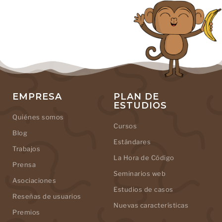
EMPRESA
PLAN DE
ESTUDIOS
Quiénes somos
Cursos
Blog
Estándares
Trabajos
La Hora de Código
Prensa
Seminarios web
Asociaciones
Estudios de casos
Reseñas de usuarios
Nuevas características
Premios