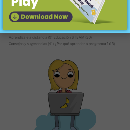
En el aula
(16)
El viaje de Leena y #039; s
(5)
Conoce al constructor de juegos
(10)
Conoce al maestro
(44)
Nuevas características
(40)
Actividades y herramientas de codificación sin conexión
(16)
Herramientas de aprendizaje en línea
(13)
Rincón de preguntas
(16)
Aprendizaje a distancia
(9)
Educación STEAM
(30)
Consejos y sugerencias
(41)
¿Por qué aprender a programar?
(13)