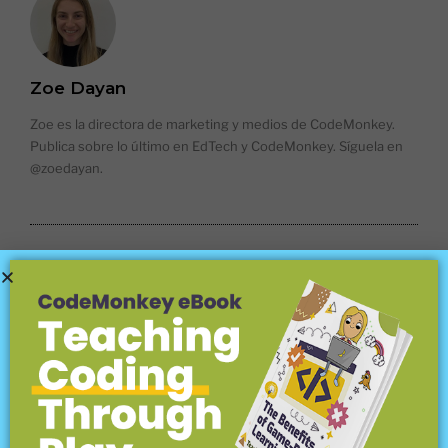
Zoe Dayan
Zoe es la directora de marketing y medios de CodeMonkey.
Publica sobre lo último en EdTech y CodeMonkey. Síguela en
@zoedayan.
CATEGORÍAS DEL BLOG
Sobre CodeMonkey
(18)
Conceptos de codificación explicados
(17)
Codificación para niños
(45)
Lenguajes de codificación
(15)
Plataformas y programas de codificación
(12)
Competencias
(25)
Ciencias de la computación y matemáticas
(8)
Informática y más allá
(34)
Conferencias
(7)
Alfabetización digital y ciudadanía
(39)
EdTech
(56)
Para profesores
(148)
Educación en casa
(15)
La Hora de Código
(6)