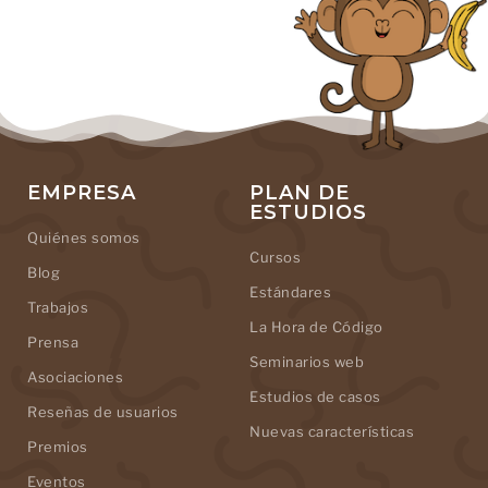
EMPRESA
PLAN DE
ESTUDIOS
Quiénes somos
Cursos
Blog
Estándares
Trabajos
La Hora de Código
Prensa
Seminarios web
Asociaciones
Estudios de casos
Reseñas de usuarios
Nuevas características
Premios
Eventos