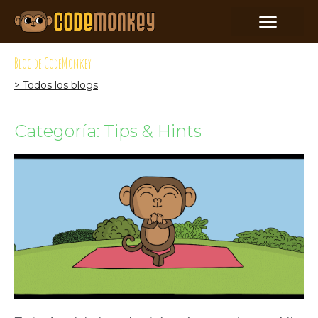
Blog de CodeMonkey
> Todos los blogs
Categoría: Tips & Hints