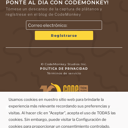
PONTE AL DÍA CON CODEMONKEY!
Tómese un descanso de la captura de plátanos y
regístrese en el blog de CodeMonkey
© CodeMonkey Studios Inc.
POLÍTICA DE PRIVACIDAD
Términos de servicio
Usamos cookies en nuestro sitio web para brindarle la
experiencia más relevante recordando sus preferencias y
visitas. Al hacer clic en "Aceptar", acepta el uso de TODAS las
cookies. Sin embargo, puede visitar la Configuración de
cookies para proporcionar un consentimiento controlado.