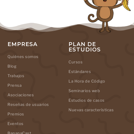
EMPRESA
PLAN DE
ESTUDIOS
Quiénes somos
Cursos
Blog
Estándares
Trabajos
La Hora de Código
Prensa
Seminarios web
Asociaciones
Estudios de casos
Reseñas de usuarios
Nuevas características
Premios
Eventos
BananaCast