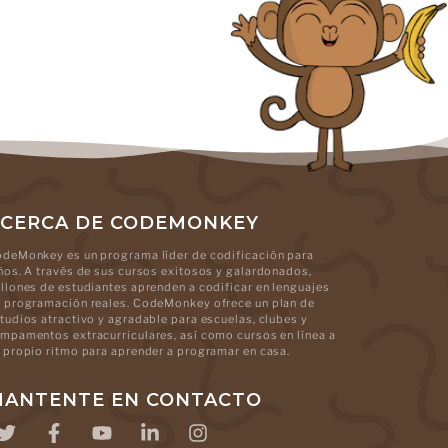
CERCA DE CODEMONKEY
deMonkey es un programa líder de codificación para
ños. A través de sus cursos exitosos y galardonados,
llones de estudiantes aprenden a codificar en lenguajes
 programación reales. CodeMonkey ofrece un plan de
tudios atractivo y agradable para escuelas, clubes y
mpamentos extracurriculares, así como cursos en línea a
 propio ritmo para aprender a programar en casa.
ANTENTE EN CONTACTO