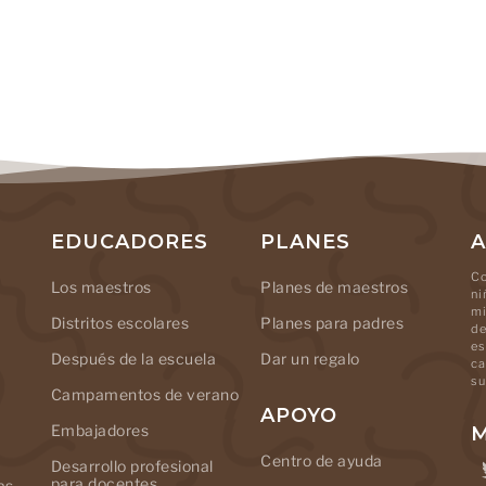
EDUCADORES
PLANES
A
Co
Los maestros
Planes de maestros
ni
mi
Distritos escolares
Planes para padres
de
es
Después de la escuela
Dar un regalo
ca
su
Campamentos de verano
APOYO
Embajadores
M
Centro de ayuda
Desarrollo profesional
para docentes
as