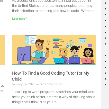
no
As discussions about bolstering STEM education in
the United States continue, many people are turning
their attention to teaching kids how to code. With the
Leer más "
How To Find a Good Coding Tutor for My
Child
January 14, 2023
Sin comentarios
ays
at
“Learning to write programs stretches your mind, and
helps you think better, creates a way of thinking about
things that I think is helpful in