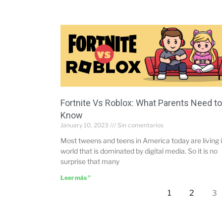
Fortnite Vs Roblox: What Parents Need to
Know
January 10, 2023
Sin comentarios
Most tweens and teens in America today are living i
world that is dominated by digital media. So it is no
surprise that many
Leer más "
1
2
3