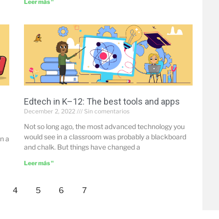
Leer más "
Edtech in K–12: The best tools and apps
December 2, 2022
Sin comentarios
Not so long ago, the most advanced technology you
would see in a classroom was probably a blackboard
n a
and chalk. But things have changed a
Leer más "
4
5
6
7