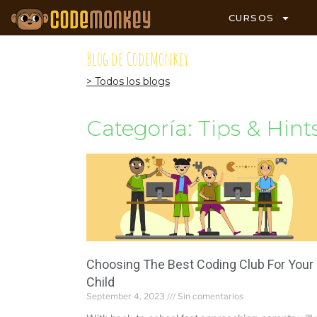
CURSOS
Blog de CodeMonkey
> Todos los blogs
Categoría: Tips & Hint
Choosing The Best Coding Club For Your
Child
September 4, 2023
Sin comentarios