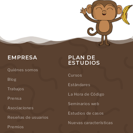
EMPRESA
PLAN DE
ESTUDIOS
Quiénes somos
Cursos
Blog
Estándares
Trabajos
La Hora de Código
Prensa
Seminarios web
Asociaciones
Estudios de casos
Reseñas de usuarios
Nuevas características
Premios