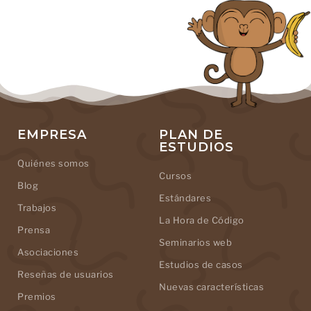
EMPRESA
PLAN DE
ESTUDIOS
Quiénes somos
Cursos
Blog
Estándares
Trabajos
La Hora de Código
Prensa
Seminarios web
Asociaciones
Estudios de casos
Reseñas de usuarios
Nuevas características
Premios