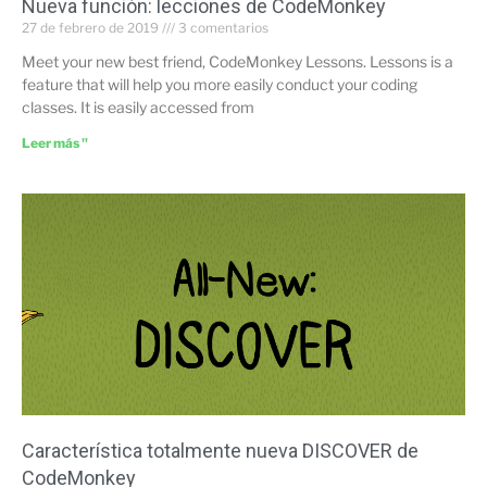
Nueva función: lecciones de CodeMonkey
27 de febrero de 2019
3 comentarios
Meet your new best friend, CodeMonkey Lessons. Lessons is a
feature that will help you more easily conduct your coding
classes. It is easily accessed from
Leer más "
Característica totalmente nueva DISCOVER de
CodeMonkey