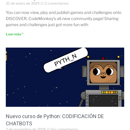
31 de enero de 2019
2 comentarios
You can now view, play and publish games and challenges onto
DISCOVER, CodeMonkey’s all-new community page! Sharing
games and challenges just got more fun with
Leer más "
Nuevo curso de Python: CODIFICACIÓN DE
CHATBOTS
7 de noviembre de 2018
Sin comentarios