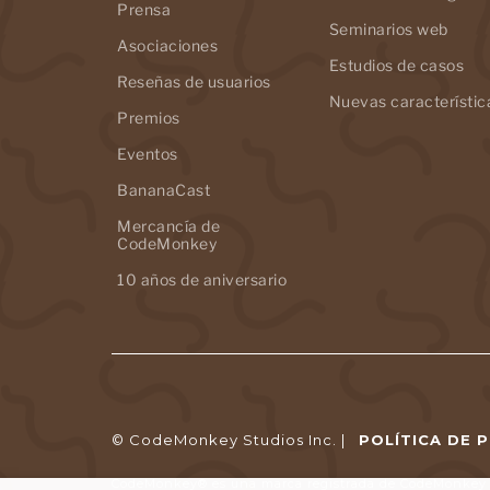
Prensa
Seminarios web
Asociaciones
Estudios de casos
Reseñas de usuarios
Nuevas característic
Premios
Eventos
BananaCast
Mercancía de
CodeMonkey
10 años de aniversario
© CodeMonkey Studios Inc. |
POLÍTICA DE 
CodeMonkey® es una marca registrada de CodeMonkey S