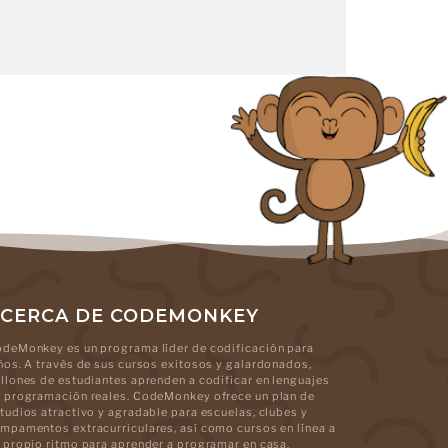
CERCA DE CODEMONKEY
deMonkey es un programa líder de codificación para
ños. A través de sus cursos exitosos y galardonados,
llones de estudiantes aprenden a codificar en lenguajes
 programación reales. CodeMonkey ofrece un plan de
tudios atractivo y agradable para escuelas, clubes y
mpamentos extracurriculares, así como cursos en línea a
 propio ritmo para aprender a programar en casa.