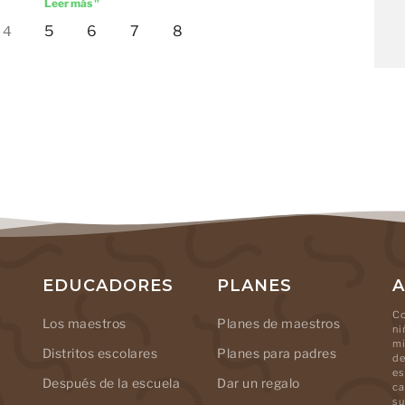
Leer más "
5
6
7
8
4
EDUCADORES
PLANES
A
Co
Los maestros
Planes de maestros
ni
mi
Distritos escolares
Planes para padres
de
es
Después de la escuela
Dar un regalo
ca
su