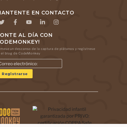
ANTENTE EN CONTACTO
ONTE AL DÍA CON
CODEMONKEY!
mese un descanso de la captura de plátanos y regístrese
 el blog de CodeMonkey