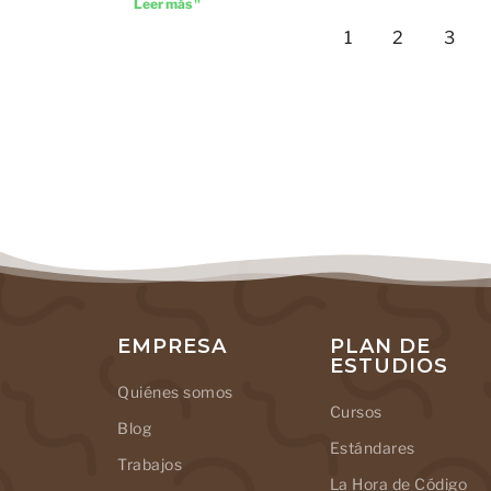
Leer más "
1
2
3
EMPRESA
PLAN DE
ESTUDIOS
Quiénes somos
Cursos
Blog
Estándares
Trabajos
La Hora de Código