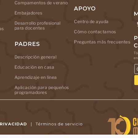
Campamentos de verano
APOYO
Embajadores
M
Centro de ayuda
Desarrollo profesional
para docentes
as
Cómo contactarnos
P
Preguntas más frecuentes
PADRES
Tó
Descripción general
en
Educación en casa
Aprendizaje en línea
Aplicación para pequeños
programadores
PRIVACIDAD
|
Términos de servicio
tudios Ltd.