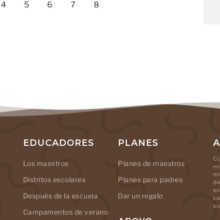
4
5
6
7
8
EDUCADORES
PLANES
A
Co
Los maestros
Planes de maestros
ni
mi
Distritos escolares
Planes para padres
de
es
Después de la escuela
Dar un regalo
ca
su
Campamentos de verano