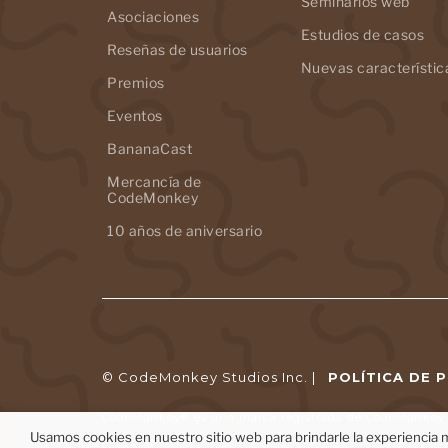
Seminarios web
Asociaciones
Estudios de casos
Reseñas de usuarios
Nuevas característic
Premios
Eventos
BananaCast
Mercancía de
CodeMonkey
10 años de aniversario
© CodeMonkey Studios Inc. |
POLÍTICA DE 
CodeMonkey® es una marca registrada de CodeMonkey S
Usamos cookies en nuestro sitio web para brindarle la experiencia m