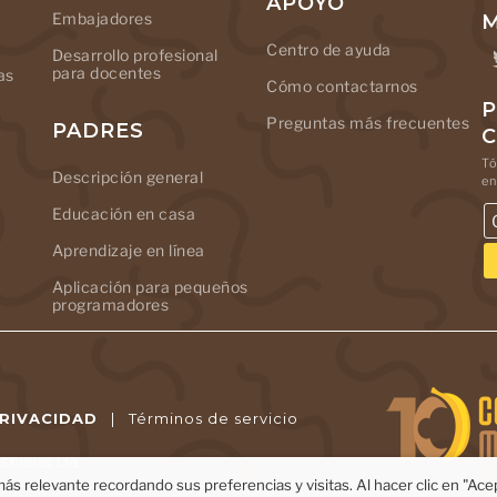
APOYO
Embajadores
M
Centro de ayuda
Desarrollo profesional
para docentes
as
Cómo contactarnos
P
Preguntas más frecuentes
PADRES
Tó
Descripción general
en
Educación en casa
Aprendizaje en línea
Aplicación para pequeños
programadores
PRIVACIDAD
|
Términos de servicio
tudios Ltd.
ás relevante recordando sus preferencias y visitas. Al hacer clic en "Ac