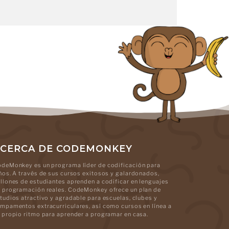
CERCA DE CODEMONKEY
deMonkey es un programa líder de codificación para
ños. A través de sus cursos exitosos y galardonados,
llones de estudiantes aprenden a codificar en lenguajes
 programación reales. CodeMonkey ofrece un plan de
tudios atractivo y agradable para escuelas, clubes y
mpamentos extracurriculares, así como cursos en línea a
 propio ritmo para aprender a programar en casa.