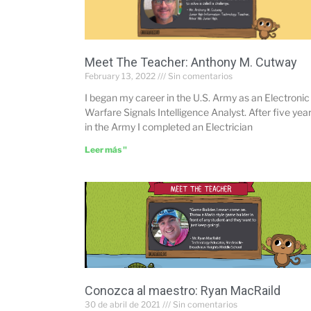
Meet The Teacher: Anthony M. Cutway
February 13, 2022
Sin comentarios
I began my career in the U.S. Army as an Electronic
Warfare Signals Intelligence Analyst. After five yea
in the Army I completed an Electrician
Leer más "
Conozca al maestro: Ryan MacRaild
30 de abril de 2021
Sin comentarios