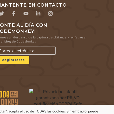
ANTENTE EN CONTACTO
ONTE AL DÍA CON
CODEMONKEY!
mese un descanso de la captura de plátanos y regístrese
 el blog de CodeMonkey
eptar", acepta el uso de TODAS las cookies. Sin embargo, puede