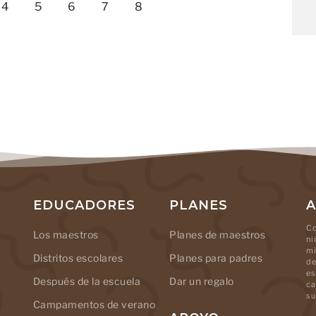
4
5
6
7
8
EDUCADORES
PLANES
A
Co
Los maestros
Planes de maestros
ni
mi
Distritos escolares
Planes para padres
de
es
Después de la escuela
Dar un regalo
ca
su
Campamentos de verano