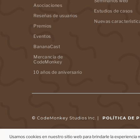
Seminarios web
Asociaciones
Estudios de casos
Reseñas de usuarios
Nuevas característic
Premios
Eventos
BananaCast
Mercancía de
CodeMonkey
10 años de aniversario
© CodeMonkey Studios Inc. |
POLÍTICA DE 
CodeMonkey® es una marca registrada de CodeMonkey S
Usamos cookies en nuestro sitio web para brindarle la experiencia m