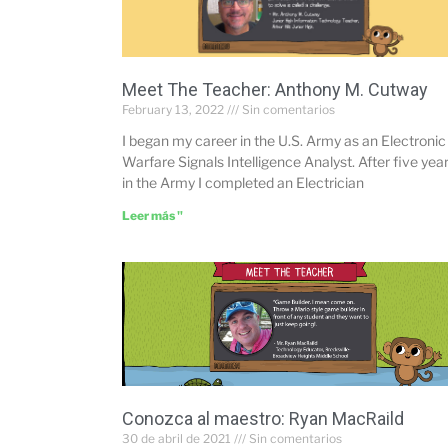
Meet The Teacher: Anthony M. Cutway
February 13, 2022
Sin comentarios
I began my career in the U.S. Army as an Electronic
Warfare Signals Intelligence Analyst. After five yea
in the Army I completed an Electrician
Leer más "
Conozca al maestro: Ryan MacRaild
30 de abril de 2021
Sin comentarios