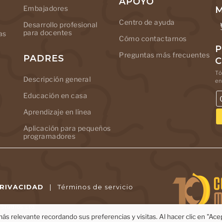
APOYO
Embajadores
M
Centro de ayuda
Desarrollo profesional
para docentes
as
Cómo contactarnos
P
Preguntas más frecuentes
PADRES
Tó
Descripción general
en
Educación en casa
Aprendizaje en línea
Aplicación para pequeños
programadores
PRIVACIDAD
|
Términos de servicio
tudios Ltd.
ás relevante recordando sus preferencias y visitas. Al hacer clic en "Ac