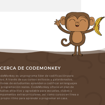
CERCA DE CODEMONKEY
deMonkey es un programa líder de codificación para
ños. A través de sus cursos exitosos y galardonados,
llones de estudiantes aprenden a codificar en lenguajes
 programación reales. CodeMonkey ofrece un plan de
tudios atractivo y agradable para escuelas, clubes y
mpamentos extracurriculares, así como cursos en línea a
 propio ritmo para aprender a programar en casa.