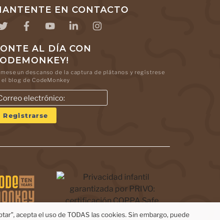
ANTENTE EN CONTACTO
ONTE AL DÍA CON
CODEMONKEY!
mese un descanso de la captura de plátanos y regístrese
 el blog de CodeMonkey
eptar", acepta el uso de TODAS las cookies. Sin embargo, puede