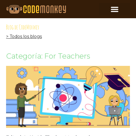
Blog de CodeMonkey
> Todos los blogs
Categoría: For Teachers