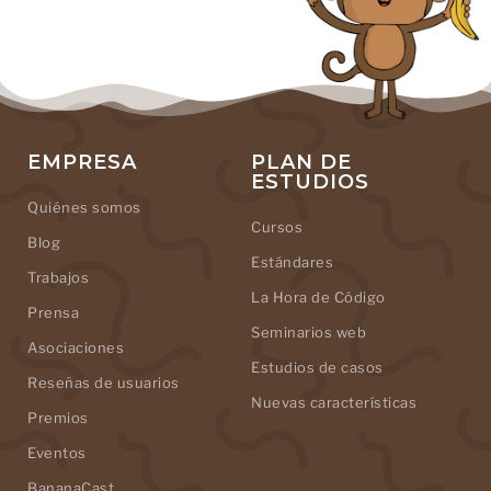
EMPRESA
PLAN DE
ESTUDIOS
Quiénes somos
Cursos
Blog
Estándares
Trabajos
La Hora de Código
Prensa
Seminarios web
Asociaciones
Estudios de casos
Reseñas de usuarios
Nuevas características
Premios
Eventos
BananaCast