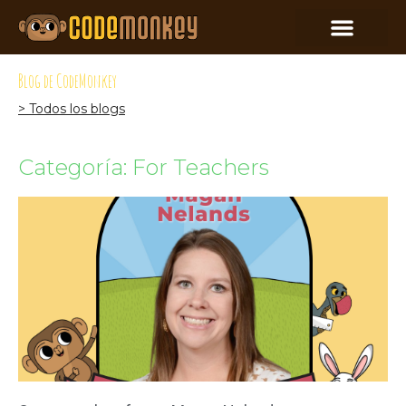
Blog de CodeMonkey
> Todos los blogs
Categoría: For Teachers