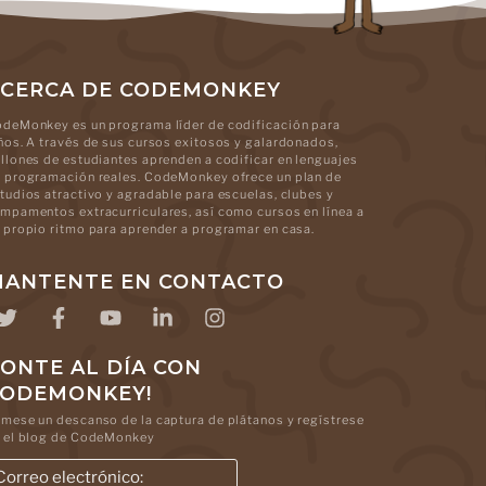
CERCA DE CODEMONKEY
deMonkey es un programa líder de codificación para
ños. A través de sus cursos exitosos y galardonados,
llones de estudiantes aprenden a codificar en lenguajes
 programación reales. CodeMonkey ofrece un plan de
tudios atractivo y agradable para escuelas, clubes y
mpamentos extracurriculares, así como cursos en línea a
 propio ritmo para aprender a programar en casa.
ANTENTE EN CONTACTO
ONTE AL DÍA CON
CODEMONKEY!
mese un descanso de la captura de plátanos y regístrese
 el blog de CodeMonkey