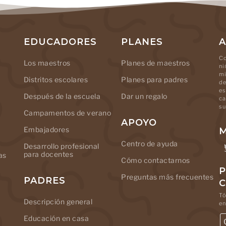
EDUCADORES
PLANES
A
Co
Los maestros
Planes de maestros
ni
mi
Distritos escolares
Planes para padres
de
es
Después de la escuela
Dar un regalo
ca
su
Campamentos de verano
APOYO
Embajadores
M
Centro de ayuda
Desarrollo profesional
para docentes
as
Cómo contactarnos
P
Preguntas más frecuentes
PADRES
Tó
Descripción general
en
Educación en casa