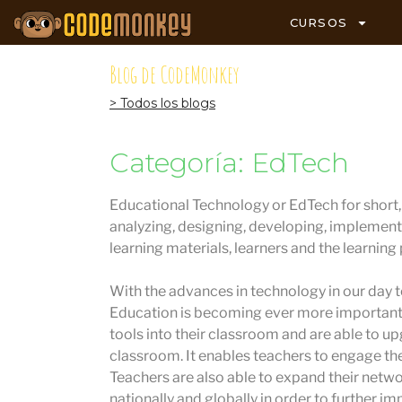
CURSOS
Blog de CodeMonkey
> Todos los blogs
Categoría: EdTech
Educational Technology or EdTech for short, i
analyzing, designing, developing, implement
learning materials, learners and the learning
With the advances in technology in our day to
Education is becoming ever more important.
tools into their classroom and are able to u
classroom. It enables teachers to engage the
Teachers are also able to expand their netw
nationally and globally in order to further im