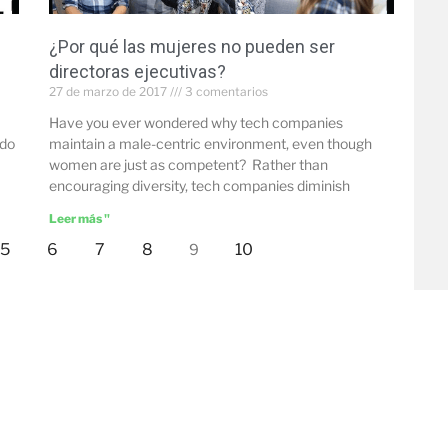
¿Por qué las mujeres no pueden ser
directoras ejecutivas?
27 de marzo de 2017
3 comentarios
Have you ever wondered why tech companies
 do
maintain a male-centric environment, even though
women are just as competent? Rather than
encouraging diversity, tech companies diminish
Leer más "
5
6
7
8
10
9