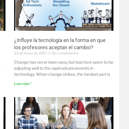
¿Influye la tecnología en la forma en que
los profesores aceptan el cambio?
22 de mayo de 2017
Sin comentarios
Change has never been easy, but teachers seem to be
t
adjusting well to the rapid advancements in
technology. When change strikes, the hardest part is
Leer más "