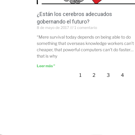
¿Están los cerebros adecuados
gobernando el futuro?
8 de mayo de 2017
1 comentario
“Mere survival today depends on being able to do
something that overseas knowledge workers can’t
cheaper, that powerful computers can’t do faster…
that is why
Leer más "
1
2
3
4