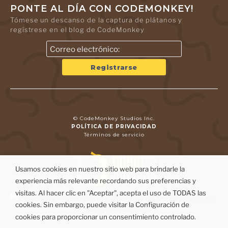
PONTE AL DÍA CON CODEMONKEY!
Tómese un descanso de la captura de plátanos y
regístrese en el blog de CodeMonkey
© CodeMonkey Studios Inc.
POLÍTICA DE PRIVACIDAD
Términos de servicio
Usamos cookies en nuestro sitio web para brindarle la
experiencia más relevante recordando sus preferencias y
visitas. Al hacer clic en "Aceptar", acepta el uso de TODAS las
cookies. Sin embargo, puede visitar la Configuración de
cookies para proporcionar un consentimiento controlado.