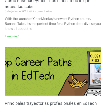
Cómo enseñar Python a los niños: todo lo que
necesitas saber
3 de julio de 2019
2 comentarios
With the launch of CodeMonkey’s newest Python course,
Banana Tales, it’s the perfect time for a Python deep dive so you
know all about the
Leer más "
Principales trayectorias profesionales en EdTech