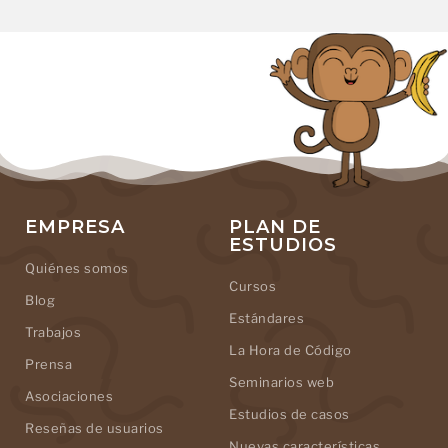
EMPRESA
PLAN DE
ESTUDIOS
Quiénes somos
Cursos
Blog
Estándares
Trabajos
La Hora de Código
Prensa
Seminarios web
Asociaciones
Estudios de casos
Reseñas de usuarios
Nuevas características