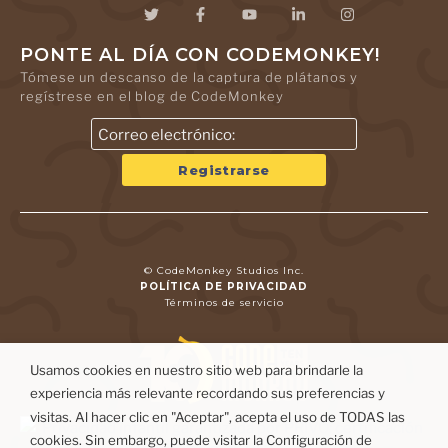
PONTE AL DÍA CON CODEMONKEY!
Tómese un descanso de la captura de plátanos y
regístrese en el blog de CodeMonkey
© CodeMonkey Studios Inc.
POLÍTICA DE PRIVACIDAD
Términos de servicio
Usamos cookies en nuestro sitio web para brindarle la
experiencia más relevante recordando sus preferencias y
visitas. Al hacer clic en "Aceptar", acepta el uso de TODAS las
cookies. Sin embargo, puede visitar la Configuración de