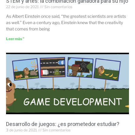
STEM y artes: la combinación ganadora para su hijo
22 de junio de 2021
Sin comentarios
As Albert Einstein once said, “the greatest scientists are artists
as well.” Even a century ago, Einstein knew that the creativity
that comes from being
Leer más "
Desarrollo de juegos: ¿es prometedor estudiar?
3 de junio de 2021
Sin comentarios