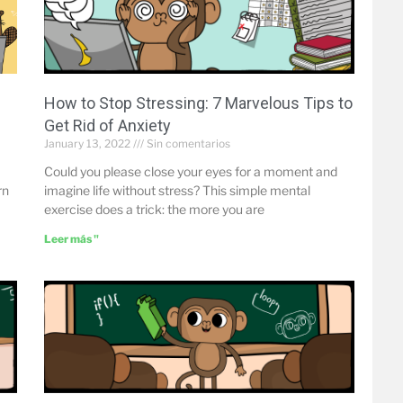
How to Stop Stressing: 7 Marvelous Tips to
Get Rid of Anxiety
January 13, 2022
Sin comentarios
Could you please close your eyes for a moment and
rn
imagine life without stress? This simple mental
exercise does a trick: the more you are
Leer más "