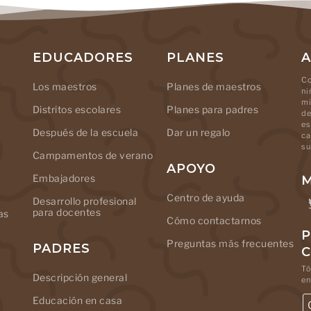
EDUCADORES
PLANES
A
Co
Los maestros
Planes de maestros
ni
mi
Distritos escolares
Planes para padres
de
es
Después de la escuela
Dar un regalo
ca
su
Campamentos de verano
APOYO
Embajadores
M
Centro de ayuda
Desarrollo profesional
para docentes
as
Cómo contactarnos
P
Preguntas más frecuentes
PADRES
Tó
Descripción general
en
Educación en casa