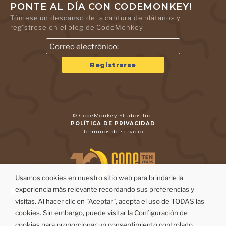
PONTE AL DÍA CON CODEMONKEY!
Tómese un descanso de la captura de plátanos y
regístrese en el blog de CodeMonkey
© CodeMonkey Studios Inc.
POLÍTICA DE PRIVACIDAD
Términos de servicio
Usamos cookies en nuestro sitio web para brindarle la
experiencia más relevante recordando sus preferencias y
visitas. Al hacer clic en "Aceptar", acepta el uso de TODAS las
cookies. Sin embargo, puede visitar la Configuración de
cookies para proporcionar un consentimiento controlado.