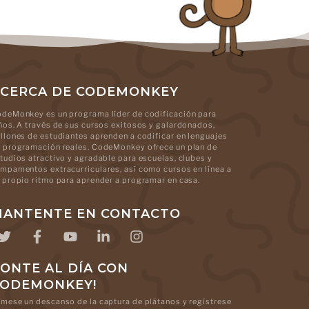
CERCA DE CODEMONKEY
deMonkey es un programa líder de codificación para
ños. A través de sus cursos exitosos y galardonados,
llones de estudiantes aprenden a codificar en lenguajes
 programación reales. CodeMonkey ofrece un plan de
tudios atractivo y agradable para escuelas, clubes y
mpamentos extracurriculares, así como cursos en línea a
 propio ritmo para aprender a programar en casa.
ANTENTE EN CONTACTO
ONTE AL DÍA CON
CODEMONKEY!
mese un descanso de la captura de plátanos y regístrese