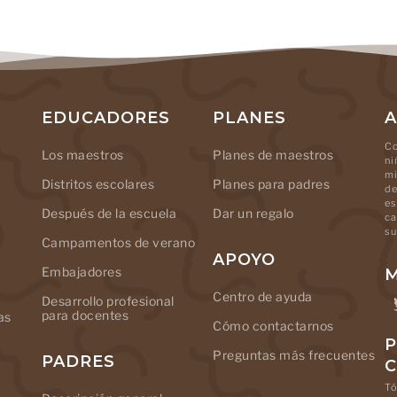
EDUCADORES
PLANES
A
Co
Los maestros
Planes de maestros
ni
mi
Distritos escolares
Planes para padres
de
es
Después de la escuela
Dar un regalo
ca
su
Campamentos de verano
APOYO
Embajadores
M
Centro de ayuda
Desarrollo profesional
para docentes
as
Cómo contactarnos
P
Preguntas más frecuentes
PADRES
Tó