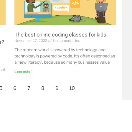
w
The best online coding classes for kids
November 17, 2022
Sin comentarios
s?
The modern world is powered by technology, and
technology is powered by code. It’s often described as
a ‘new literacy’, because so many businesses value
nal
Leer más "
5
6
7
8
9
10