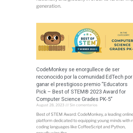
generation.
CodeMonkey se enorgullece de ser
reconocido por la comunidad EdTech por
ganar el prestigioso premio “Educators
Pick – Best of STEM® 2023 Award for
Computer Science Grades PK-5”
August 28, 2023
Sin comentarios
Best of STEM Award: CodeMonkey, a leading onlin
platform dedicated to equipping young minds with r
coding languages like CoffeeScript and Python,
proudly wins the