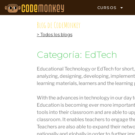
CURSOS
Blog de CodeMonkey
> Todos los blogs
Categoría: EdTech
Educational Technology or EdTech for short, i
analyzing, designing, developing, implement
learning materials, learners and the learning
With the advances in technology in our day to
Education is becoming ever more important.
tools into their classroom and are able to u
classroom. It enables teachers to engage the
Teachers are also able to expand their netw
nationally and globally in order to further im