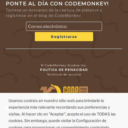
PONTE AL DÍA CON CODEMONKEY!
Tómese un descanso de la captura de plátanos y
regístrese en el blog de CodeMonkey
© CodeMonkey Studios Inc.
POLÍTICA DE PRIVACIDAD
Términos de servicio
Usamos cookies en nuestro sitio web para brindarle la
experiencia más relevante recordando sus preferencias y
visitas. Al hacer clic en "Aceptar", acepta el uso de TODAS las
cookies. Sin embargo, puede visitar la Configuración de
cookies para proporcionar un consentimiento controlado.