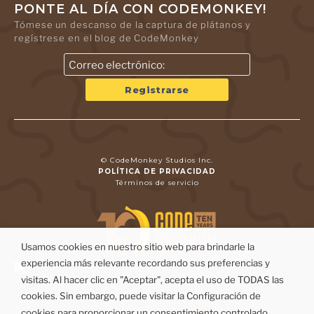
PONTE AL DÍA CON CODEMONKEY!
Tómese un descanso de la captura de plátanos y
regístrese en el blog de CodeMonkey
© CodeMonkey Studios Inc.
POLÍTICA DE PRIVACIDAD
Términos de servicio
Usamos cookies en nuestro sitio web para brindarle la
experiencia más relevante recordando sus preferencias y
visitas. Al hacer clic en "Aceptar", acepta el uso de TODAS las
cookies. Sin embargo, puede visitar la Configuración de
cookies para proporcionar un consentimiento controlado.