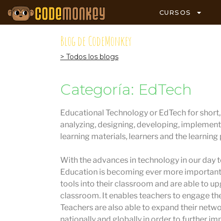
CURSOS
Blog de CodeMonkey
> Todos los blogs
Categoría: EdTech
Educational Technology or EdTech for short, i
analyzing, designing, developing, implement
learning materials, learners and the learning
With the advances in technology in our day to
Education is becoming ever more important.
tools into their classroom and are able to u
classroom. It enables teachers to engage the
Teachers are also able to expand their netw
nationally and globally in order to further im