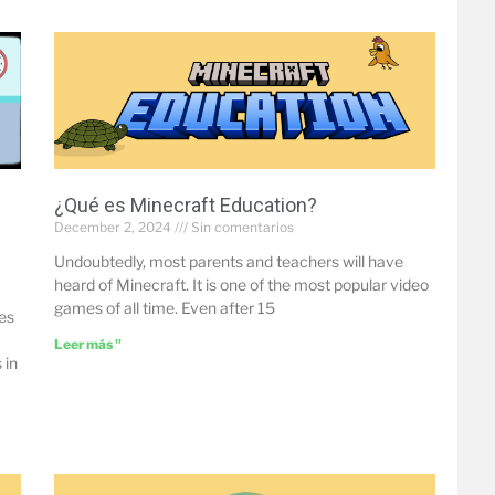
¿Qué es Minecraft Education?
December 2, 2024
Sin comentarios
Undoubtedly, most parents and teachers will have
heard of Minecraft. It is one of the most popular video
games of all time. Even after 15
mes
Leer más "
 in