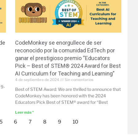
 de
CodeMonkey se enorgullece de ser
reconocido por la comunidad EdTech por
ganar el prestigioso premio “Educators
Pick – Best of STEM® 2024 Award for Best
AI Curriculum for Teaching and Learning”
4 de septiembre de 2024
Sin comentarios
 9-
Best of STEM Award: We are thrilled to announce that
CodeMonkey has been honored with the 2024
Educators Pick Best of STEM® award for “Best
Leer más "
5
6
7
8
9
10