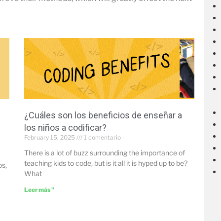
¿Cuáles son los beneficios de enseñar a
los niños a codificar?
February 15, 2025
1 comentario
There is a lot of buzz surrounding the importance of
teaching kids to code, but is it all it is hyped up to be?
os,
What
a
Leer más "