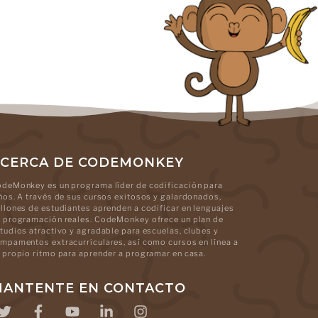
CERCA DE CODEMONKEY
deMonkey es un programa líder de codificación para
ños. A través de sus cursos exitosos y galardonados,
llones de estudiantes aprenden a codificar en lenguajes
 programación reales. CodeMonkey ofrece un plan de
tudios atractivo y agradable para escuelas, clubes y
mpamentos extracurriculares, así como cursos en línea a
 propio ritmo para aprender a programar en casa.
ANTENTE EN CONTACTO