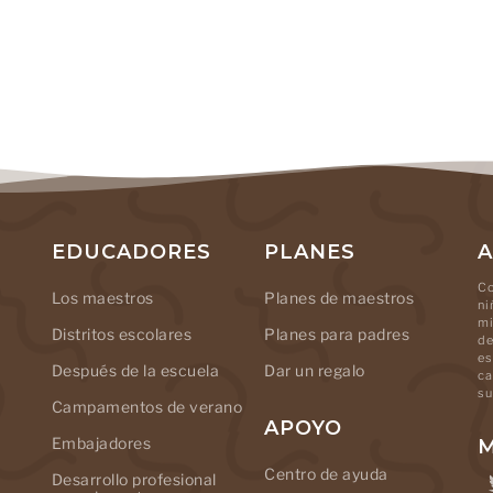
EDUCADORES
PLANES
A
Co
Los maestros
Planes de maestros
ni
mi
Distritos escolares
Planes para padres
de
es
Después de la escuela
Dar un regalo
ca
su
Campamentos de verano
APOYO
Embajadores
M
Centro de ayuda
Desarrollo profesional