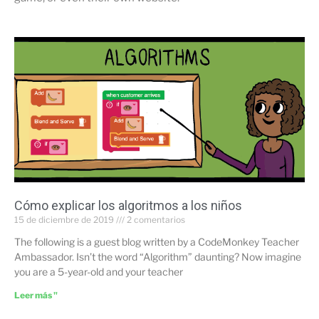
Cómo explicar los algoritmos a los niños
15 de diciembre de 2019
2 comentarios
The following is a guest blog written by a CodeMonkey Teacher
Ambassador. Isn’t the word “Algorithm” daunting? Now imagine
you are a 5-year-old and your teacher
Leer más "