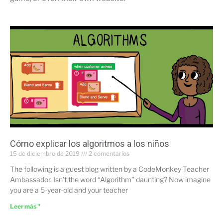
Cómo explicar los algoritmos a los niños
15 de diciembre de 2019
2 comentarios
The following is a guest blog written by a CodeMonkey Teacher
Ambassador. Isn’t the word “Algorithm” daunting? Now imagine
you are a 5-year-old and your teacher
Leer más "