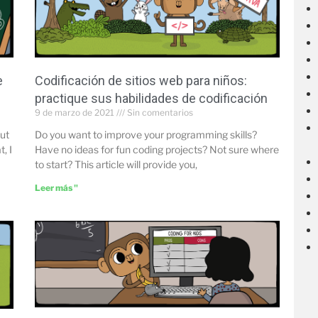
e
Codificación de sitios web para niños:
practique sus habilidades de codificación
9 de marzo de 2021
Sin comentarios
but
Do you want to improve your programming skills?
, I
Have no ideas for fun coding projects? Not sure where
to start? This article will provide you,
Leer más "