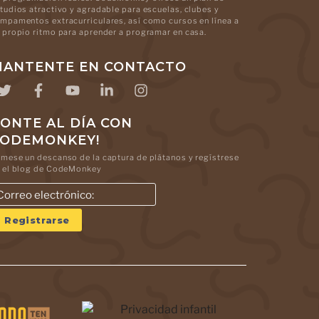
tudios atractivo y agradable para escuelas, clubes y
mpamentos extracurriculares, así como cursos en línea a
 propio ritmo para aprender a programar en casa.
ANTENTE EN CONTACTO
ONTE AL DÍA CON
CODEMONKEY!
mese un descanso de la captura de plátanos y regístrese
 el blog de CodeMonkey