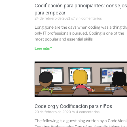
Codificación para principiantes: consejo
para empezar
24 de febrero de 2021
Sin comentarios
Long gone are the days when coding was a thing th
only IT professionals pursued. Coding is one of the
most popular and essential skills
Leer más "
Code.org y Codificación para niños
20 de febrero de 2020
4 comentarios
The following is a guest blog written by a CodeMon
Teacher Ambassador One of my favorite things to 