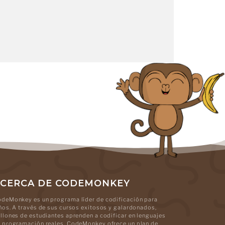
CERCA DE CODEMONKEY
deMonkey es un programa líder de codificación para
ños. A través de sus cursos exitosos y galardonados,
llones de estudiantes aprenden a codificar en lenguajes
 programación reales. CodeMonkey ofrece un plan de