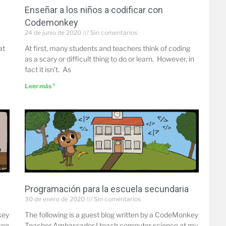
s
Enseñar a los niños a codificar con
Codemonkey
24 de junio de 2020
Sin comentarios
at
At first, many students and teachers think of coding
as a scary or difficult thing to do or learn. However, in
fact it isn’t. As
Leer más "
Programación para la escuela secundaria
30 de enero de 2020
Sin comentarios
key
The following is a guest blog written by a CodeMonkey
see
Teacher Ambassador I teach computer science at my