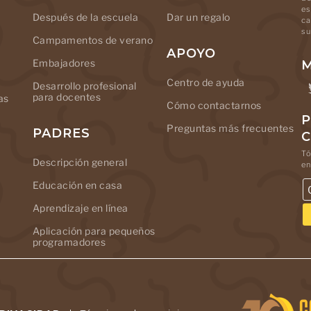
es
Después de la escuela
Dar un regalo
ca
su
Campamentos de verano
APOYO
Embajadores
M
Centro de ayuda
Desarrollo profesional
para docentes
as
Cómo contactarnos
P
Preguntas más frecuentes
PADRES
Tó
Descripción general
en
Educación en casa
Aprendizaje en línea
Aplicación para pequeños
programadores