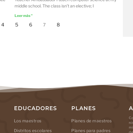
middle school. The class isn’t an elective; I
Leer más "
4
5
6
8
7
EDUCADORES
PLANES
A
Co
Los maestros
Planes de maestros
ni
mi
Distritos escolares
Planes para padres
de