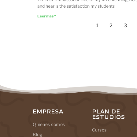
and hear is the satisfaction my students
Leer más "
1
2
3
EMPRESA
PLAN DE
ESTUDIOS
Quiénes somos
Cursos
Blog