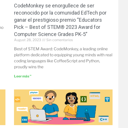
CodeMonkey se enorgullece de ser
reconocido por la comunidad EdTech por
ganar el prestigioso premio “Educators
Pick – Best of STEM® 2023 Award for
no
Computer Science Grades PK-5”
August 28, 2023
Sin comentarios
Best of STEM Award: CodeMonkey, a leading online
platform dedicated to equipping young minds with real
coding languages like CoffeeScript and Python,
proudly wins the
Leer más "