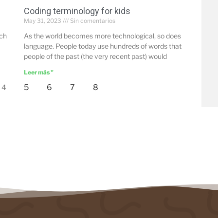
Coding terminology for kids
May 31, 2023
Sin comentarios
uch
As the world becomes more technological, so does
language. People today use hundreds of words that
people of the past (the very recent past) would
Leer más "
5
6
7
8
4