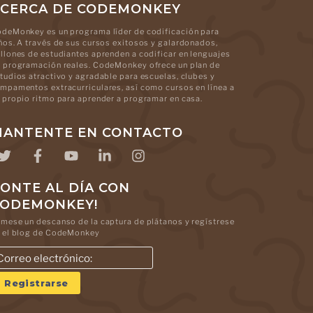
CERCA DE CODEMONKEY
deMonkey es un programa líder de codificación para
ños. A través de sus cursos exitosos y galardonados,
llones de estudiantes aprenden a codificar en lenguajes
 programación reales. CodeMonkey ofrece un plan de
tudios atractivo y agradable para escuelas, clubes y
mpamentos extracurriculares, así como cursos en línea a
 propio ritmo para aprender a programar en casa.
ANTENTE EN CONTACTO
ONTE AL DÍA CON
CODEMONKEY!
mese un descanso de la captura de plátanos y regístrese
 el blog de CodeMonkey