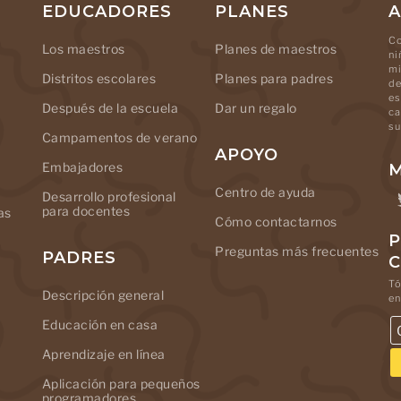
EDUCADORES
PLANES
A
Co
Los maestros
Planes de maestros
ni
mi
Distritos escolares
Planes para padres
de
es
Después de la escuela
Dar un regalo
ca
su
Campamentos de verano
APOYO
Embajadores
M
Centro de ayuda
Desarrollo profesional
para docentes
as
Cómo contactarnos
P
Preguntas más frecuentes
PADRES
Tó
Descripción general
en
Educación en casa
Aprendizaje en línea
Aplicación para pequeños
programadores