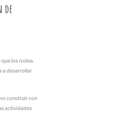
n de
 que los rodea.
 a desarrollar
mo construir con
as actividades