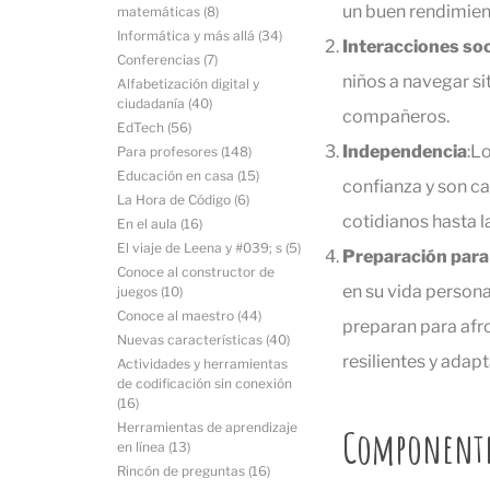
un buen rendimien
matemáticas
(8)
Informática y más allá
(34)
Interacciones soc
Conferencias
(7)
niños a navegar si
Alfabetización digital y
ciudadanía
(40)
compañeros.
EdTech
(56)
Independencia
:L
Para profesores
(148)
Educación en casa
(15)
confianza y son ca
La Hora de Código
(6)
cotidianos hasta 
En el aula
(16)
El viaje de Leena y #039; s
(5)
Preparación para 
Conoce al constructor de
en su vida persona
juegos
(10)
Conoce al maestro
(44)
preparan para afro
Nuevas características
(40)
resilientes y adapt
Actividades y herramientas
de codificación sin conexión
(16)
Herramientas de aprendizaje
Componentes
en línea
(13)
Rincón de preguntas
(16)