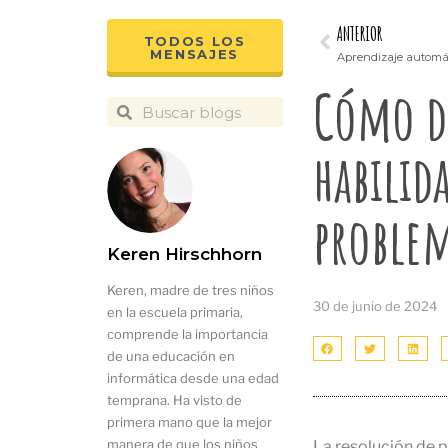
ANTERIOR
TODOS LOS
MENSAJES
Cómo de
habilid
problem
Keren Hirschhorn
Keren, madre de tres niños
30 de junio de 2024
en la escuela primaria,
comprende la importancia
de una educación en
informática desde una edad
temprana. Ha visto de
primera mano que la mejor
manera de que los niños
La resolución de 