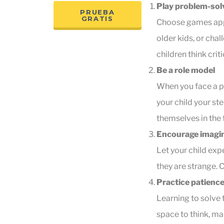
Play problem-sol
PRUEBA
GRATIS
Choose games appr
older kids, or chal
children think criti
Be a role model
When you face a pr
your child your st
themselves in the 
Encourage imagin
Let your child expe
they are strange. C
Practice patience
Learning to solve t
space to think, ma