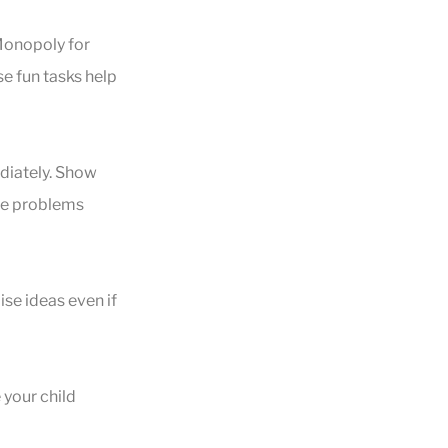
Monopoly for
se fun tasks help
diately. Show
lve problems
ise ideas even if
 your child