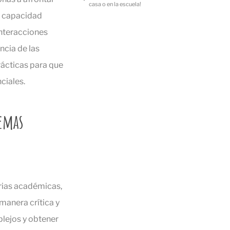
casa o en la escuela!
na capacidad
interacciones
ncia de las
rácticas para que
ciales.
lemas
rias académicas,
manera crítica y
lejos y obtener