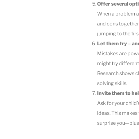
Offer several opt
When a problem ari
and cons together.
jumping to the firs
Let them try – an
Mistakes are powerf
might try different
Research shows ch
solving skills.
Invite them to he
Ask for your child
ideas. This makes
surprise you—plus,