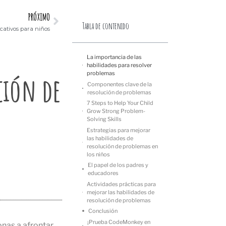
PRÓXIMO
Tabla de contenido
cativos para niños
La importancia de las
habilidades para resolver
problemas
ución de
Componentes clave de la
resolución de problemas
7 Steps to Help Your Child
Grow Strong Problem-
Solving Skills
Estrategias para mejorar
las habilidades de
resolución de problemas en
los niños
El papel de los padres y
educadores
Actividades prácticas para
mejorar las habilidades de
resolución de problemas
Conclusión
¡Prueba CodeMonkey en
nas a afrontar