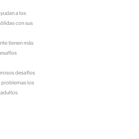
ayudan a los
sólidas con sus
nte tienen más
desafíos
erosos desafíos
de problemas los
 adultos