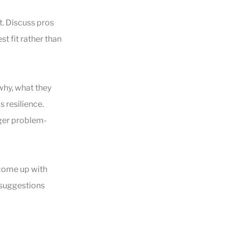
t. Discuss pros
t fit rather than
 why, what they
s resilience.
ger problem-
 come up with
 suggestions