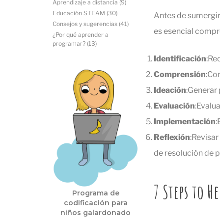
Aprendizaje a distancia
(9)
Educación STEAM
(30)
Antes de sumergir
Consejos y sugerencias
(41)
es esencial compr
¿Por qué aprender a
programar?
(13)
Identificación
:Re
Comprensión
:Co
Ideación
:Generar 
Evaluación
:Evalua
Implementación
:
Reflexión
:Revisar
de resolución de 
7 Steps to 
Programa de
codificación para
niños galardonado