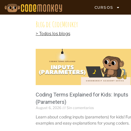
CURSOS
Blog de CodeMonkey
> Todos los blogs
Coding Terms Explained for Kids: Inputs
(Parameters)
August 6, 2026
Sin comentarios
Learn about coding inputs (parameters) for kids! Fu
examples and easy explanations for young coders.