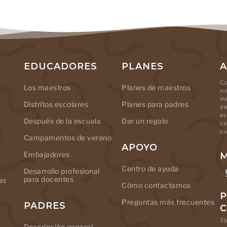
EDUCADORES
PLANES
A
Co
Los maestros
Planes de maestros
ni
mi
Distritos escolares
Planes para padres
de
es
Después de la escuela
Dar un regalo
ca
su
Campamentos de verano
APOYO
Embajadores
M
Centro de ayuda
Desarrollo profesional
para docentes
as
Cómo contactarnos
P
Preguntas más frecuentes
PADRES
Tó
Descripción general