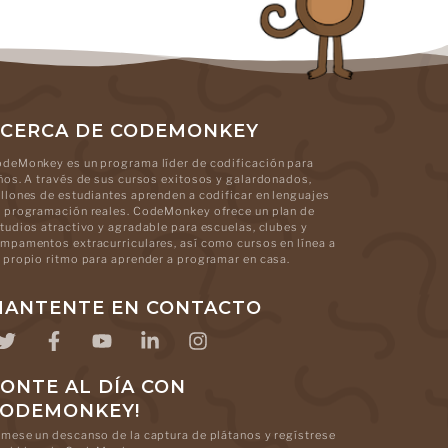
CERCA DE CODEMONKEY
deMonkey es un programa líder de codificación para
ños. A través de sus cursos exitosos y galardonados,
llones de estudiantes aprenden a codificar en lenguajes
 programación reales. CodeMonkey ofrece un plan de
tudios atractivo y agradable para escuelas, clubes y
mpamentos extracurriculares, así como cursos en línea a
 propio ritmo para aprender a programar en casa.
ANTENTE EN CONTACTO
ONTE AL DÍA CON
CODEMONKEY!
mese un descanso de la captura de plátanos y regístrese