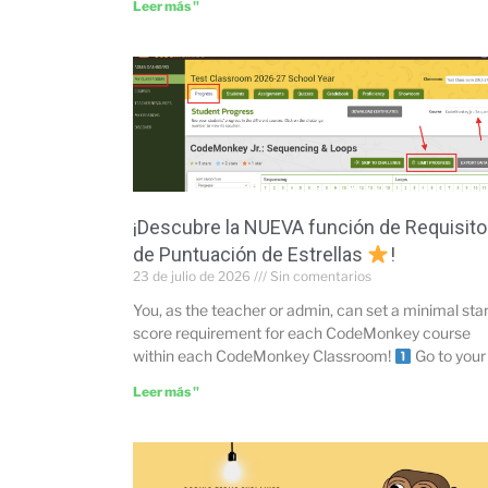
Leer más "
¡Descubre la NUEVA función de Requisito
de Puntuación de Estrellas
!
23 de julio de 2026
Sin comentarios
You, as the teacher or admin, can set a minimal sta
score requirement for each CodeMonkey course
within each CodeMonkey Classroom!
Go to your
Leer más "