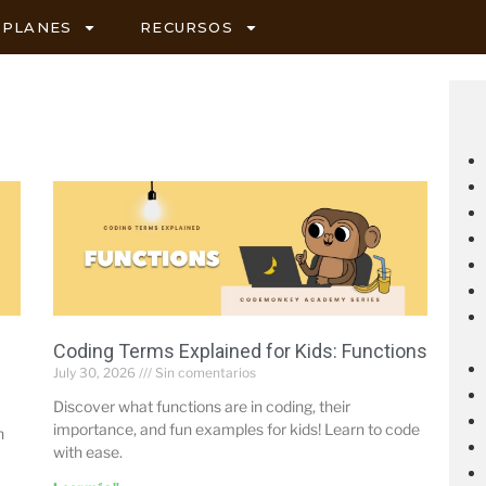
PLANES
RECURSOS
Coding Terms Explained for Kids: Functions
July 30, 2026
Sin comentarios
Discover what functions are in coding, their
importance, and fun examples for kids! Learn to code
n
with ease.