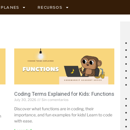
PLANES
RECURSOS
Coding Terms Explained for Kids: Functions
July 30, 2026
Sin comentarios
Discover what functions are in coding, their
importance, and fun examples for kids! Learn to code
n
with ease.