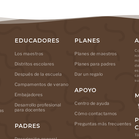
EDUCADORES
PLANES
A
Co
Los maestros
Planes de maestros
ni
mi
Distritos escolares
Planes para padres
de
es
Después de la escuela
Dar un regalo
ca
su
Campamentos de verano
APOYO
Embajadores
M
Centro de ayuda
Desarrollo profesional
para docentes
as
Cómo contactarnos
P
Preguntas más frecuentes
PADRES
Tó
Descripción general