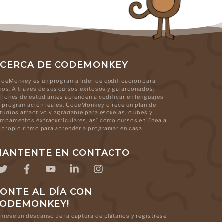
CERCA DE CODEMONKEY
deMonkey es un programa líder de codificación para
ños. A través de sus cursos exitosos y galardonados,
llones de estudiantes aprenden a codificar en lenguajes
 programación reales. CodeMonkey ofrece un plan de
tudios atractivo y agradable para escuelas, clubes y
mpamentos extracurriculares, así como cursos en línea a
 propio ritmo para aprender a programar en casa.
ANTENTE EN CONTACTO
ONTE AL DÍA CON
CODEMONKEY!
mese un descanso de la captura de plátanos y regístrese