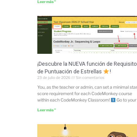
Leer más "
¡Descubre la NUEVA función de Requisito
de Puntuación de Estrellas
!
23 de julio de 2026
Sin comentarios
You, as the teacher or admin, can set a minimal sta
score requirement for each CodeMonkey course
within each CodeMonkey Classroom!
Go to your
Leer más "