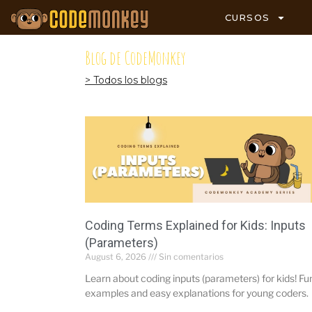
CURSOS
Blog de CodeMonkey
> Todos los blogs
Coding Terms Explained for Kids: Inputs
(Parameters)
August 6, 2026
Sin comentarios
Learn about coding inputs (parameters) for kids! Fu
examples and easy explanations for young coders.