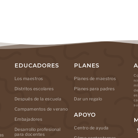
EDUCADORES
PLANES
A
Co
Los maestros
Planes de maestros
ni
mi
Distritos escolares
Planes para padres
de
es
Después de la escuela
Dar un regalo
ca
su
Campamentos de verano
APOYO
Embajadores
M
Centro de ayuda
Desarrollo profesional
para docentes
as
Cómo contactarnos