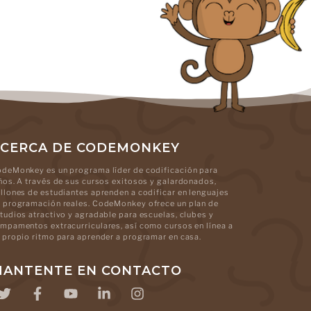
CERCA DE CODEMONKEY
deMonkey es un programa líder de codificación para
ños. A través de sus cursos exitosos y galardonados,
llones de estudiantes aprenden a codificar en lenguajes
 programación reales. CodeMonkey ofrece un plan de
tudios atractivo y agradable para escuelas, clubes y
mpamentos extracurriculares, así como cursos en línea a
 propio ritmo para aprender a programar en casa.
ANTENTE EN CONTACTO