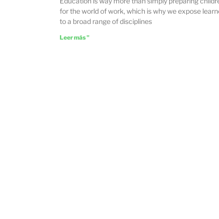
Education is way more than simply preparing childr
for the world of work, which is why we expose learn
to a broad range of disciplines
Leer más "